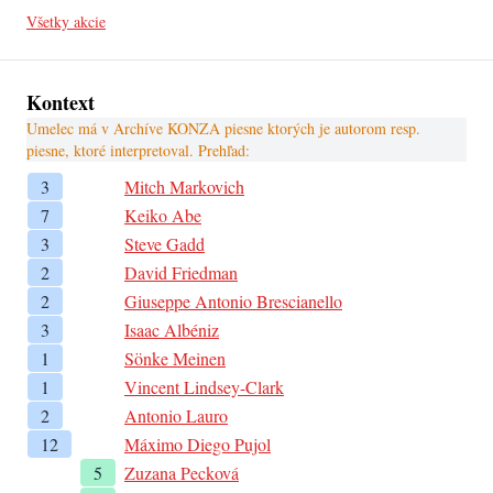
Všetky akcie
Kontext
Umelec má v Archíve KONZA piesne ktorých je autorom resp.
piesne, ktoré interpretoval. Prehľad:
3
Mitch Markovich
7
Keiko Abe
3
Steve Gadd
2
David Friedman
2
Giuseppe Antonio Brescianello
3
Isaac Albéniz
1
Sönke Meinen
1
Vincent Lindsey-Clark
2
Antonio Lauro
12
Máximo Diego Pujol
5
Zuzana Pecková