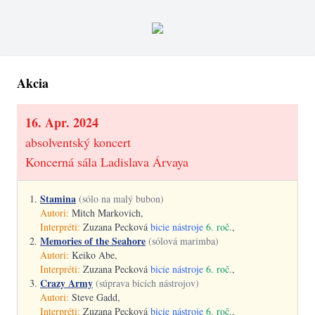
Akcia
16. Apr. 2024
absolventský koncert
Koncerná sála Ladislava Árvaya
Stamina
(sólo na malý bubon)
Autori:
Mitch Markovich,
Interpréti:
Zuzana Pecková
bicie nástroje
6. roč.
,
Memories of the Seahore
(sólová marimba)
Autori:
Keiko Abe,
Interpréti:
Zuzana Pecková
bicie nástroje
6. roč.
,
Crazy Army
(súprava bicích nástrojov)
Autori:
Steve Gadd,
Interpréti:
Zuzana Pecková
bicie nástroje
6. roč.
,