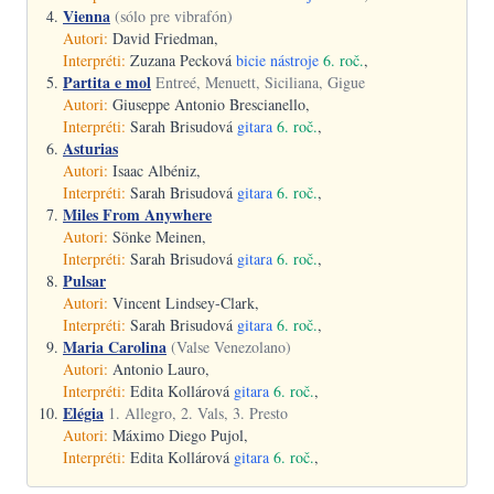
Vienna
(sólo pre vibrafón)
Autori:
David Friedman,
Interpréti:
Zuzana Pecková
bicie nástroje
6. roč.
,
Partita e mol
Entreé, Menuett, Siciliana, Gigue
Autori:
Giuseppe Antonio Brescianello,
Interpréti:
Sarah Brisudová
gitara
6. roč.
,
Asturias
Autori:
Isaac Albéniz,
Interpréti:
Sarah Brisudová
gitara
6. roč.
,
Miles From Anywhere
Autori:
Sönke Meinen,
Interpréti:
Sarah Brisudová
gitara
6. roč.
,
Pulsar
Autori:
Vincent Lindsey-Clark,
Interpréti:
Sarah Brisudová
gitara
6. roč.
,
Maria Carolina
(Valse Venezolano)
Autori:
Antonio Lauro,
Interpréti:
Edita Kollárová
gitara
6. roč.
,
Elégia
1. Allegro, 2. Vals, 3. Presto
Autori:
Máximo Diego Pujol,
Interpréti:
Edita Kollárová
gitara
6. roč.
,