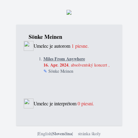
Sönke Meinen
Umelec je autorom
1 piesne.
Miles From Anywhere
16. Apr. 2024
, absolventský koncert ,
✎
Sönke Meinen
Umelec je interprétom
0 piesní.
Slovenčina
|
English
|
|
stránka školy