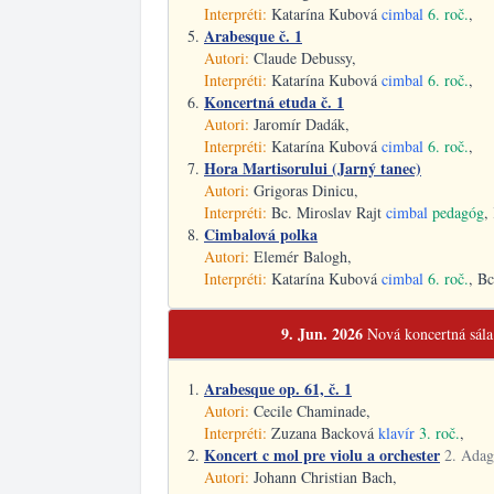
Interpréti:
Katarína Kubová
cimbal
6. roč.
,
Arabesque č. 1
Autori:
Claude Debussy,
Interpréti:
Katarína Kubová
cimbal
6. roč.
,
Koncertná etuda č. 1
Autori:
Jaromír Dadák,
Interpréti:
Katarína Kubová
cimbal
6. roč.
,
Hora Martisorului (Jarný tanec)
Autori:
Grigoras Dinicu,
Interpréti:
Bc. Miroslav Rajt
cimbal
pedagóg
,
Cimbalová polka
Autori:
Elemér Balogh,
Interpréti:
Katarína Kubová
cimbal
6. roč.
, B
9. Jun. 2026
Nová koncertná sál
Arabesque op. 61, č. 1
Autori:
Cecile Chaminade,
Interpréti:
Zuzana Backová
klavír
3. roč.
,
Koncert c mol pre violu a orchester
2. Adag
Autori:
Johann Christian Bach,