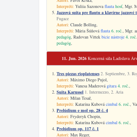
Autori:
Pavol Krška,
Interpréti:
Yuliia Sazonova
flauta
hosť
, Mgr. 
Jazzová suita pre flautu a klavírne jazzové t
Fugace
Autori:
Claude Bolling,
Interpréti:
Mária Šúňová
flauta
6. roč.
, Mgr. 
pedagóg
, Radovan Vittek
bicie nástroje
4. roč.
pedagóg
,
11. Jun. 2026
Koncerná sála Ladislava Ár
Tres piezas rioplatenses
2. Septiembre, 3. Ro
Autori:
Máximo Diego Pujol,
Interpréti:
Vanesa Maderová
gitara
4. roč.
,
Suita Karussel
1. Intermezzo, 2. Aria
Autori:
Milan Tesař,
Interpréti:
Katarína Kubová
cimbal
6. roč.
, V
Prelúdium e mol op. 28 č. 4
Autori:
Fryderyk Chopin,
Interpréti:
Katarína Kubová
cimbal
6. roč.
,
Prelúdium op. 117 č. 1
Autori:
Max Reger,