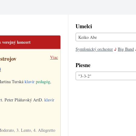
Umelci
Keiko Abe
verejný koncert
la
Symfonický orchester
♪
Big Band
Viac
strojov
Piesne
5
"3-3-2"
Martina Turská
klavír
pedagóg
,
rt. Peter Pláňavský ArtD.
klavír
Moderato, 3. Lento, 4. Allegretto