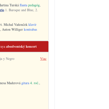
Martina Turská
flauta
pedagóg
,
rio
1. Baroque and Blue, 2.
art. Michal Vaňouček
klavír
, Anton Williger
kontrabas
absolventský koncert
vaya
ja y Negro
Viac
anesa Maderová
gitara
4. roč.
,