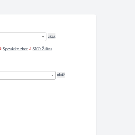
♪
Spevácky zbor
♪
ŠKO Žilina