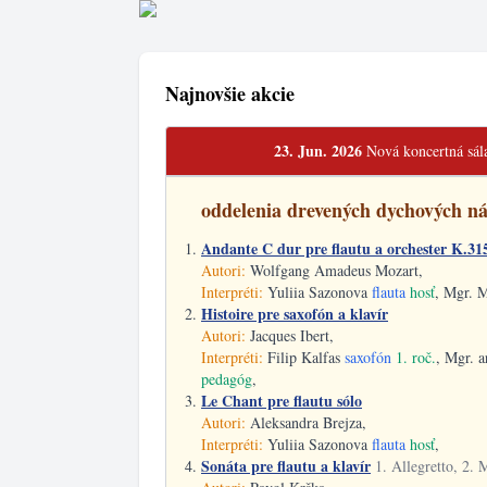
Najnovšie akcie
23. Jun. 2026
Nová koncertná sá
oddelenia drevených dychových ná
Andante C dur pre flautu a orchester K.31
Autori:
Wolfgang Amadeus Mozart,
Interpréti:
Yuliia Sazonova
flauta
hosť
, Mgr. 
Histoire pre saxofón a klavír
Autori:
Jacques Ibert,
Interpréti:
Filip Kalfas
saxofón
1. roč.
, Mgr. a
pedagóg
,
Le Chant pre flautu sólo
Autori:
Aleksandra Brejza,
Interpréti:
Yuliia Sazonova
flauta
hosť
,
Sonáta pre flautu a klavír
1. Allegretto, 2. 