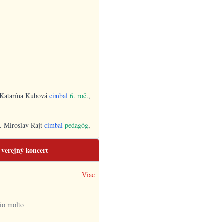
 Katarína Kubová
cimbal
6. roč.
,
c. Miroslav Rajt
cimbal
pedagóg
,
verejný koncert
a
Viac
io molto