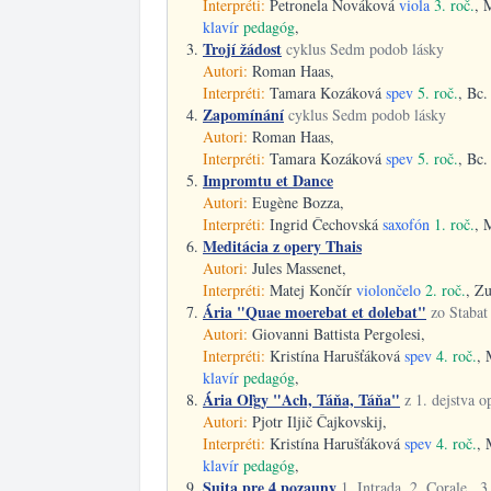
Interpréti:
Petronela Nováková
viola
3. roč.
, 
klavír
pedagóg
,
Trojí žádost
cyklus Sedm podob lásky
Autori:
Roman Haas,
Interpréti:
Tamara Kozáková
spev
5. roč.
, Bc
Zapomínání
cyklus Sedm podob lásky
Autori:
Roman Haas,
Interpréti:
Tamara Kozáková
spev
5. roč.
, Bc
Impromtu et Dance
Autori:
Eugène Bozza,
Interpréti:
Ingrid Čechovská
saxofón
1. roč.
, 
Meditácia z opery Thais
Autori:
Jules Massenet,
Interpréti:
Matej Končír
violončelo
2. roč.
, Z
Ária "Quae moerebat et dolebat"
zo Stabat
Autori:
Giovanni Battista Pergolesi,
Interpréti:
Kristína Harušťáková
spev
4. roč.
, 
klavír
pedagóg
,
Ária Oľgy "Ach, Táňa, Táňa"
z 1. dejstva 
Autori:
Pjotr Iljič Čajkovskij,
Interpréti:
Kristína Harušťáková
spev
4. roč.
, 
klavír
pedagóg
,
Suita pre 4 pozauny
1. Intrada, 2. Corale , 