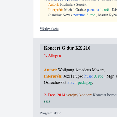
Autori:
Kazimierz Seročki,
Interpréti:
Michal Grabec
pozauna
1. roč.
, Dá
Stanislav Novák
pozauna
3. roč.
, Martin Ryb
Všetky akcie
Koncert G dur KZ 216
1. Allegro
Autori:
Wolfgang Amadeus Mozart,
Interpréti:
Jozef Fupšo
husle
3. roč.
, Mgr. 
Ostrochovská
klavír
pedagóg
,
2. Dec. 2014
verejný koncert
Koncert komo
sála
Program akcie