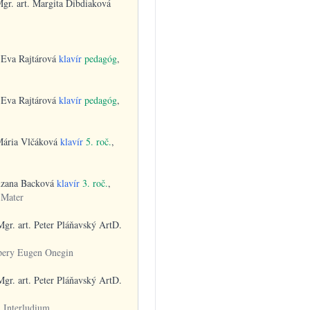
Mgr. art. Margita Dibdiaková
. Eva Rajtárová
klavír
pedagóg
,
. Eva Rajtárová
klavír
pedagóg
,
Mária Vlčáková
klavír
5. roč.
,
uzana Backová
klavír
3. roč.
,
 Mater
Mgr. art. Peter Pláňavský ArtD.
opery Eugen Onegin
Mgr. art. Peter Pláňavský ArtD.
3. Interludium