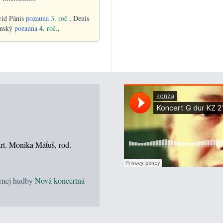
vid Pánis
pozauna
3. roč.
, Denis
anský
pozauna
4. roč.
,
art. Monika Máťuš, rod.
rnej hudby
Nová koncertná