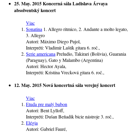
25. May. 2015
Koncerná sála Ladislava Árvaya
absolventský koncert
Viac
Sonatina
1. Allegro ritmico, 2. Andante a molto legato,
3. Allegro
Autori:
Máximo Diego Pujol,
Interpréti:
Vladimír Laštík
gitara
6. roč.
,
Serie americana
Preludio, Takirari (Bolivia), Guarania
(Paraguay), Gato y Malambo (Argentina)
Autori:
Hector Ayala,
Interpréti:
Kristína Vrecková
gitara
6. roč.
,
12. May. 2015
Nová koncertná sála
verejný koncert
Viac
Etuda pre malý bubon
Autori:
Bent Lylloff,
Interpréti:
Dušan Beňadik
bicie nástroje
3. roč.
,
Elégia
Autori:
Gabriel Fauré,