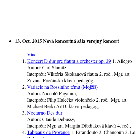
13. Oct. 2015
Nová koncertná sála
verejný koncert
Viac
Koncert D dur pre flautu a orchester op. 29
1. Allegro
Autori:
Carl Stamitz,
Interpréti:
Viktória Skokanová
flauta
2. roč.
, Mgr. art.
Zuzana Priečinská
klavír
pedagóg
,
Variácie na Rossiniho tému (Mojžiš)
Autori:
Niccolò Paganini,
Interpréti:
Filip Halečka
violončelo
2. roč.
, Mgr. art.
Michael Berki ArtD.
klavír
pedagóg
,
Nocturno Des dur
Autori:
Claude Debussy,
Interpréti:
Mgr. art. Margita Dibdiaková
klavír
4. roč.
,
Tableaux de Provence
1. Farandoulo 2. Chancoun 3. Le