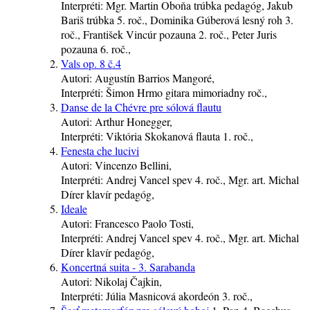
Interpréti:
Mgr. Martin Oboňa
trúbka
pedagóg
, Jakub
Bariš
trúbka
5. roč.
, Dominika Gúberová
lesný roh
3.
roč.
, František Vincúr
pozauna
2. roč.
, Peter Juris
pozauna
6. roč.
,
Vals op. 8 č.4
Autori:
Augustín Barrios Mangoré,
Interpréti:
Šimon Hrmo
gitara
mimoriadny roč.
,
Danse de la Chévre pre sólová flautu
Autori:
Arthur Honegger,
Interpréti:
Viktória Skokanová
flauta
1. roč.
,
Fenesta che lucivi
Autori:
Vincenzo Bellini,
Interpréti:
Andrej Vancel
spev
4. roč.
, Mgr. art. Michal
Dírer
klavír
pedagóg
,
Ideale
Autori:
Francesco Paolo Tosti,
Interpréti:
Andrej Vancel
spev
4. roč.
, Mgr. art. Michal
Dírer
klavír
pedagóg
,
Koncertná suita - 3. Sarabanda
Autori:
Nikolaj Čajkin,
Interpréti:
Júlia Masnicová
akordeón
3. roč.
,