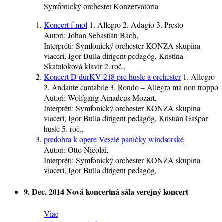
Symfonický orchester Konzervatória
Koncert f mol
1. Allegro 2. Adagio 3. Presto
Autori:
Johan Sebastian Bach,
Interpréti:
Symfonický orchester KONZA
skupina
viacerí
, Igor Bulla
dirigent
pedagóg
, Kristína
Skatuloková
klavír
2. roč.
,
Koncert D durKV 218 pre husle a orchester
1. Allegro
2. Andante cantabile 3. Rondo – Allegro ma non troppo
Autori:
Wolfgang Amadeus Mozart,
Interpréti:
Symfonický orchester KONZA
skupina
viacerí
, Igor Bulla
dirigent
pedagóg
, Kristián Gašpar
husle
5. roč.
,
predohra k opere Veselé paničky windsorské
Autori:
Otto Nicolai,
Interpréti:
Symfonický orchester KONZA
skupina
viacerí
, Igor Bulla
dirigent
pedagóg
,
9. Dec. 2014
Nová koncertná sála
verejný koncert
Viac