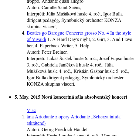
troppo, Andante quasi allegro
Autori:
Camille Saint-Saëns,
Interpréti:
Júlia Mušáková
husle
4. roč.
, Igor Bulla
dirigent
pedagóg
, Symfonický orchester KONZA
skupina
viacerí
,
Beatles go Barogue Concerto grosso No. 4 In the style
of Vivaldi
1. A Hard Day's night, 2. Girl, 3. And I love
her, 4. Paperback Writer, 5. Help
Autori:
Peter Breiner,
Interpréti:
Lukáš Šustek
husle
6. roč.
, Jozef Fupšo
husle
3. roč.
, Gabriela Janíčková
husle
4. roč.
, Júlia
Mušáková
husle
4. roč.
, Kristián Gašpar
husle
5. roč.
,
Igor Bulla
dirigent
pedagóg
, Symfonický orchester
KONZA
skupina
viacerí
,
5. May. 2015
Nová koncertná sála
absolventský koncert
Viac
ária Ariodante z opery Ariodante „Scherza infida“
(skrátené)
Autori:
Georg Friedrich Händel,
Interpréti:
Karin Loudová
spev
6. roč.
, Mgr. art.