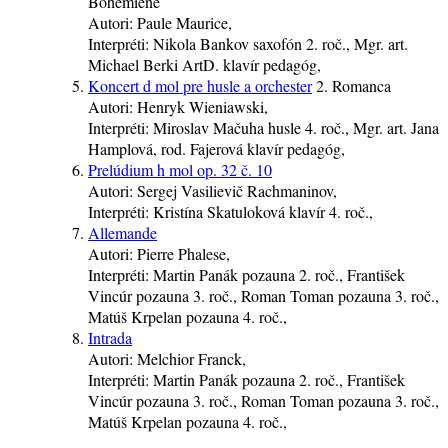
Bohemiéne
Autori:
Paule Maurice,
Interpréti:
Nikola Bankov
saxofón
2. roč.
, Mgr. art.
Michael Berki ArtD.
klavír
pedagóg
,
Koncert d mol pre husle a orchester
2. Romanca
Autori:
Henryk Wieniawski,
Interpréti:
Miroslav Mačuha
husle
4. roč.
, Mgr. art. Jana
Hamplová, rod. Fajerová
klavír
pedagóg
,
Prelúdium h mol op. 32 č. 10
Autori:
Sergej Vasilievič Rachmaninov,
Interpréti:
Kristína Skatuloková
klavír
4. roč.
,
Allemande
Autori:
Pierre Phalese,
Interpréti:
Martin Panák
pozauna
2. roč.
, František
Vincúr
pozauna
3. roč.
, Roman Toman
pozauna
3. roč.
,
Matúš Krpelan
pozauna
4. roč.
,
Intrada
Autori:
Melchior Franck,
Interpréti:
Martin Panák
pozauna
2. roč.
, František
Vincúr
pozauna
3. roč.
, Roman Toman
pozauna
3. roč.
,
Matúš Krpelan
pozauna
4. roč.
,