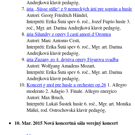
Andrejková
klavír
pedagóg
,
ária „Süsse stille“ z 9 nemeckých árií pre soprán a husle
Autori:
Georg Friedrich Händel,
Interpréti:
Erika Šutá
spev
6. roč.
, Jozef Fupšo
husle
3.
roč.
, Mgr. art. Darina Andrejková
klavír
pedagóg
,
ária Silandry z opery I casti amori d´Orontea
Autori:
Marc Antonio Cesti,
Interpréti:
Erika Šutá
spev
6. roč.
, Mgr. art. Darina
Andrejková
klavír
pedagóg
,
ária Zuzany zo 4. dejstva opery Figarova svadba
Autori:
Wolfgang Amadeus Mozart,
Interpréti:
Erika Šutá
spev
6. roč.
, Mgr. art. Darina
Andrejková
klavír
pedagóg
,
Koncert g mol pre husle a orchester op.26
1. Allegro
moderato 2. Adagio 3. Finale. Allegro energico
Autori:
Max Bruch,
Interpréti:
Lukáš Šustek
husle
6. roč.
, Mgr. art. Monika
Máťuš, rod. Ostrochovská
klavír
pedagóg
,
10. Mar. 2015
Nová koncertná sála
verejný koncert