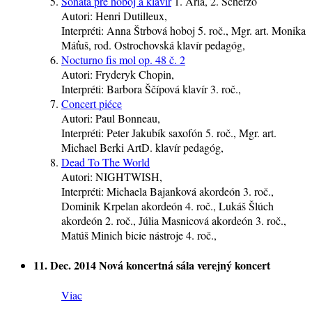
Sonáta pre hoboj a klavír
1. Ária, 2. Scherzo
Autori:
Henri Dutilleux,
Interpréti:
Anna Štrbová
hoboj
5. roč.
, Mgr. art. Monika
Máťuš, rod. Ostrochovská
klavír
pedagóg
,
Nocturno fis mol op. 48 č. 2
Autori:
Fryderyk Chopin,
Interpréti:
Barbora Ščípová
klavír
3. roč.
,
Concert piéce
Autori:
Paul Bonneau,
Interpréti:
Peter Jakubík
saxofón
5. roč.
, Mgr. art.
Michael Berki ArtD.
klavír
pedagóg
,
Dead To The World
Autori:
NIGHTWISH,
Interpréti:
Michaela Bajanková
akordeón
3. roč.
,
Dominik Krpelan
akordeón
4. roč.
, Lukáš Šlúch
akordeón
2. roč.
, Júlia Masnicová
akordeón
3. roč.
,
Matúš Minich
bicie nástroje
4. roč.
,
11. Dec. 2014
Nová koncertná sála
verejný koncert
Viac