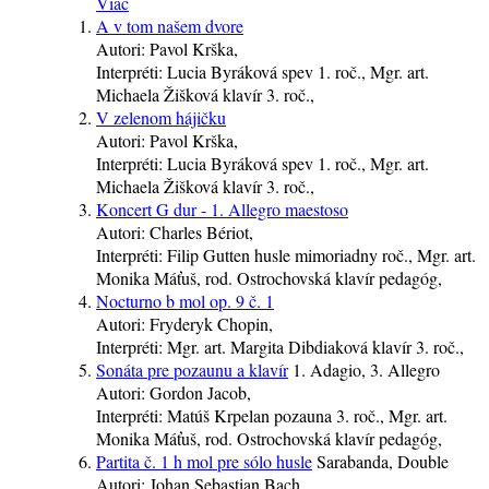
Viac
A v tom našem dvore
Autori:
Pavol Krška,
Interpréti:
Lucia Byráková
spev
1. roč.
, Mgr. art.
Michaela Žišková
klavír
3. roč.
,
V zelenom hájičku
Autori:
Pavol Krška,
Interpréti:
Lucia Byráková
spev
1. roč.
, Mgr. art.
Michaela Žišková
klavír
3. roč.
,
Koncert G dur - 1. Allegro maestoso
Autori:
Charles Bériot,
Interpréti:
Filip Gutten
husle
mimoriadny roč.
, Mgr. art.
Monika Máťuš, rod. Ostrochovská
klavír
pedagóg
,
Nocturno b mol op. 9 č. 1
Autori:
Fryderyk Chopin,
Interpréti:
Mgr. art. Margita Dibdiaková
klavír
3. roč.
,
Sonáta pre pozaunu a klavír
1. Adagio, 3. Allegro
Autori:
Gordon Jacob,
Interpréti:
Matúš Krpelan
pozauna
3. roč.
, Mgr. art.
Monika Máťuš, rod. Ostrochovská
klavír
pedagóg
,
Partita č. 1 h mol pre sólo husle
Sarabanda, Double
Autori:
Johan Sebastian Bach,