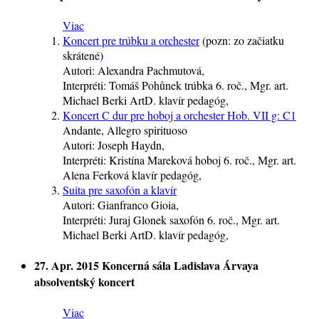
Viac
Koncert pre trúbku a orchester
(pozn: zo začiatku
skrátené)
Autori:
Alexandra Pachmutová,
Interpréti:
Tomáš Pohůnek
trúbka
6. roč.
, Mgr. art.
Michael Berki ArtD.
klavír
pedagóg
,
Koncert C dur pre hoboj a orchester Hob. VII g: C1
Andante, Allegro spirituoso
Autori:
Joseph Haydn,
Interpréti:
Kristína Mareková
hoboj
6. roč.
, Mgr. art.
Alena Ferková
klavír
pedagóg
,
Suita pre saxofón a klavír
Autori:
Gianfranco Gioia,
Interpréti:
Juraj Glonek
saxofón
6. roč.
, Mgr. art.
Michael Berki ArtD.
klavír
pedagóg
,
27. Apr. 2015
Koncerná sála Ladislava Árvaya
absolventský koncert
Viac