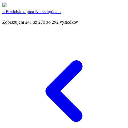
« Predchádzajúca
Nasledujúca »
Zobrazujem
241
až
270
zo
292
výsledkov