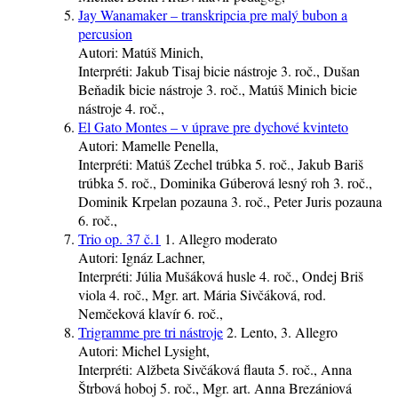
Jay Wanamaker – transkripcia pre malý bubon a
percusion
Autori:
Matúš Minich,
Interpréti:
Jakub Tisaj
bicie nástroje
3. roč.
, Dušan
Beňadik
bicie nástroje
3. roč.
, Matúš Minich
bicie
nástroje
4. roč.
,
El Gato Montes – v úprave pre dychové kvinteto
Autori:
Mamelle Penella,
Interpréti:
Matúš Zechel
trúbka
5. roč.
, Jakub Bariš
trúbka
5. roč.
, Dominika Gúberová
lesný roh
3. roč.
,
Dominik Krpelan
pozauna
3. roč.
, Peter Juris
pozauna
6. roč.
,
Trio op. 37 č.1
1. Allegro moderato
Autori:
Ignáz Lachner,
Interpréti:
Júlia Mušáková
husle
4. roč.
, Ondej Briš
viola
4. roč.
, Mgr. art. Mária Sivčáková, rod.
Nemčeková
klavír
6. roč.
,
Trigramme pre tri nástroje
2. Lento, 3. Allegro
Autori:
Michel Lysight,
Interpréti:
Alžbeta Sivčáková
flauta
5. roč.
, Anna
Štrbová
hoboj
5. roč.
, Mgr. art. Anna Brezániová