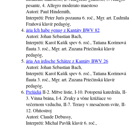
pesante, 4. Allegro moderato maestoso
Autori:
Paul Hindemith,
Interpréti:
Peter Juris
pozauna
6. roč.
, Mgr. art. Ľudmila
Fraňová
klavír
pedagóg
,
ária Ich habe genug z Kantáty BWV 82
Autori:
Johan Sebastian Bach,
Interpréti:
Karol Kašík
spev
6. roč.
, Tatiana Korimová
flauta
3. roč.
, Mgr. art. Zuzana Priečinská
klavír
pedagóg
,
ária An irdische Schätze z Kantáty BWV 26
Autori:
Johan Sebastian Bach,
Interpréti:
Karol Kašík
spev
6. roč.
, Tatiana Korimová
flauta
3. roč.
, Mgr. art. Zuzana Priečinská
klavír
pedagóg
,
Prelúdiá
II-2. Mŕtve lístie, I-10. Potopená katedrála, II-
3. Vínna brána, I-4. Zvuky a vône krúžiace vo
večernom vzduchu, II-7. Terasy v mesačnom svite, II-
12. Ohňostroj
Autori:
Claude Debussy,
Interpréti:
Michal Pavlík
klavír
6. roč.
,