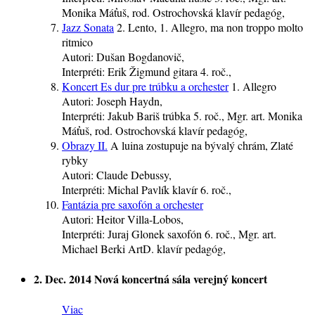
Monika Máťuš, rod. Ostrochovská
klavír
pedagóg
,
Jazz Sonata
2. Lento, 1. Allegro, ma non troppo molto
ritmico
Autori:
Dušan Bogdanovič,
Interpréti:
Erik Žigmund
gitara
4. roč.
,
Koncert Es dur pre trúbku a orchester
1. Allegro
Autori:
Joseph Haydn,
Interpréti:
Jakub Bariš
trúbka
5. roč.
, Mgr. art. Monika
Máťuš, rod. Ostrochovská
klavír
pedagóg
,
Obrazy II.
A luina zostupuje na bývalý chrám, Zlaté
rybky
Autori:
Claude Debussy,
Interpréti:
Michal Pavlík
klavír
6. roč.
,
Fantázia pre saxofón a orchester
Autori:
Heitor Villa-Lobos,
Interpréti:
Juraj Glonek
saxofón
6. roč.
, Mgr. art.
Michael Berki ArtD.
klavír
pedagóg
,
2. Dec. 2014
Nová koncertná sála
verejný koncert
Viac