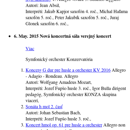
Autori:
Jean Absil,
Interpréti:
Jakub Kapjor
saxofón
4. roč.
, Michal Haľama
saxofón
5. roč.
, Peter Jakubík
saxofón
5. roč.
, Juraj
Glonek
saxofón
6. roč.
,
6. May. 2015
Nová koncertná sála
verejný koncert
Viac
Symfonický orchester Konzervatória
Koncerg G dur pre husle a orchester KV 2016
Allegro
- Adagio - Rondeau. Allegro
Autori:
Wolfgang Amadeus Mozart,
Interpréti:
Jozef Fupšo
husle
3. roč.
, Igor Bulla
dirigent
pedagóg
, Symfonický orchester KONZA
skupina
viacerí
,
Sonáta h mol 2. časť
Autori:
Johan Sebastian Bach,
Interpréti:
Jozef Fupšo
husle
3. roč.
,
Koncert hmol op. 61 pre husle a orchester
Allegro non