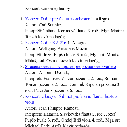
Koncert komornej hudby
Koncert D dur pre flautu a orchester
1. Allegro
Autori:
Carl Stamitz,
Interpréti:
Tatiana Korimová
flauta
3. roč.
, Mgr. Martina
Turská
klavír
pedagóg
,
Koncert G dur KZ 216
1. Allegro
Autori:
Wolfgang Amadeus Mozart,
Interpréti:
Jozef Fupšo
husle
3. roč.
, Mgr. art. Monika
Máťuš, rod. Ostrochovská
klavír
pedagóg
,
Stracená ovečka – v úprave pre pozaunové kvarteto
Autori:
Antonín Dvořák,
Interpréti:
František Vincúr
pozauna
2. roč.
, Roman
Toman
pozauna
2. roč.
, Dominik Krpelan
pozauna
3.
roč.
, Peter Juris
pozauna
6. roč.
,
Koncertné kusy č. 5 d mol pre klavír, flautu, husle a
violu
Autori:
Jean Philippe Rameau,
Interpréti:
Katarína Slavkovská
flauta
2. roč.
, Jozef
Fupšo
husle
3. roč.
, Ondej Briš
viola
4. roč.
, Mgr. art.
Michael Berki ArtD.
klavír
pedagóg
,