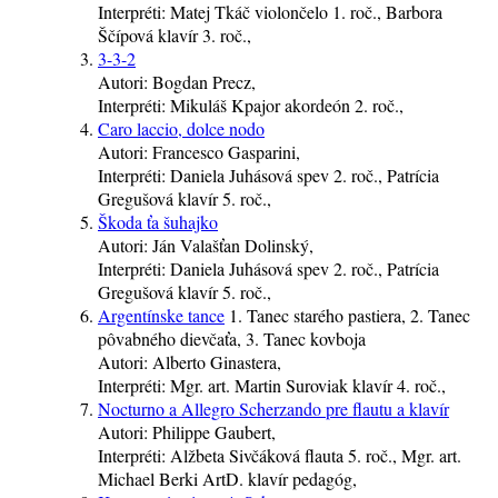
Interpréti:
Matej Tkáč
violončelo
1. roč.
, Barbora
Ščípová
klavír
3. roč.
,
3-3-2
Autori:
Bogdan Precz,
Interpréti:
Mikuláš Kpajor
akordeón
2. roč.
,
Caro laccio, dolce nodo
Autori:
Francesco Gasparini,
Interpréti:
Daniela Juhásová
spev
2. roč.
, Patrícia
Gregušová
klavír
5. roč.
,
Škoda ťa šuhajko
Autori:
Ján Valašťan Dolinský,
Interpréti:
Daniela Juhásová
spev
2. roč.
, Patrícia
Gregušová
klavír
5. roč.
,
Argentínske tance
1. Tanec starého pastiera, 2. Tanec
pôvabného dievčaťa, 3. Tanec kovboja
Autori:
Alberto Ginastera,
Interpréti:
Mgr. art. Martin Suroviak
klavír
4. roč.
,
Nocturno a Allegro Scherzando pre flautu a klavír
Autori:
Philippe Gaubert,
Interpréti:
Alžbeta Sivčáková
flauta
5. roč.
, Mgr. art.
Michael Berki ArtD.
klavír
pedagóg
,