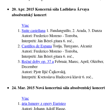
20. Apr. 2015
Koncerná sála Ladislava Árvaya
absolventský koncert
Viac
Suite castellana
1. Fandanguillo, 2. Arada, 3. Danza
Autori:
Frederico Moreno - Torroba,
Interpréti:
Ján Béreš
gitara
6. roč.
,
Castillos de Espana
Torija, Turegano, Alcaniz
Autori:
Frederico Moreno - Torroba,
Interpréti:
Ján Béreš
gitara
6. roč.
,
Ročné doby op. 37 a
Február, Marec, Apríl, Október,
December
Autori:
Pjotr Iljič Čajkovskij,
Interpréti:
Kvetoslava Hudecová
klavír
6. roč.
,
24. Mar. 2015
Nová koncertná sála
absolventský koncert
Viac
ária Ismeny z opery Euristeo
Autori:
Johann Adolf Hasse,