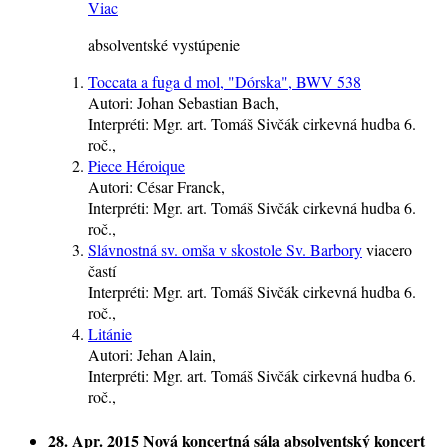
Viac
absolventské vystúpenie
Toccata a fuga d mol, "Dórska", BWV 538
Autori:
Johan Sebastian Bach,
Interpréti:
Mgr. art. Tomáš Sivčák
cirkevná hudba
6.
roč.
,
Piece Héroique
Autori:
César Franck,
Interpréti:
Mgr. art. Tomáš Sivčák
cirkevná hudba
6.
roč.
,
Slávnostná sv. omša v skostole Sv. Barbory
viacero
častí
Interpréti:
Mgr. art. Tomáš Sivčák
cirkevná hudba
6.
roč.
,
Litánie
Autori:
Jehan Alain,
Interpréti:
Mgr. art. Tomáš Sivčák
cirkevná hudba
6.
roč.
,
28. Apr. 2015
Nová koncertná sála
absolventský koncert