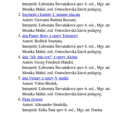
Interpréti:
Ľubomíra Števaňáková
spev
6. roč.
, Mgr. art.
Monika Máťuš, rod. Ostrochovská
klavír
pedagóg
,
fragment z kantáty L´amante placata
Autori:
Giovanni Battista Bassani,
Interpréti:
Ľubomíra Števaňáková
spev
6. roč.
, Mgr. art.
Monika Máťuš, rod. Ostrochovská
klavír
pedagóg
,
ária Panny Rózy z opery Tajemství
Autori:
Bedřich Smetana,
Interpréti:
Ľubomíra Števaňáková
spev
6. roč.
, Mgr. art.
Monika Máťuš, rod. Ostrochovská
klavír
pedagóg
,
ária “Ah, mio cor!“ z opery Alcina
Autori:
Georg Friedrich Händel,
Interpréti:
Ľubomíra Števaňáková
spev
6. roč.
, Mgr. art.
Monika Máťuš, rod. Ostrochovská
klavír
pedagóg
,
ária Veruny z opery V studni
Autori:
Vilém Blodek,
Interpréti:
Ľubomíra Števaňáková
spev
6. roč.
, Mgr. art.
Monika Máťuš, rod. Ostrochovská
klavír
pedagóg
,
Pieta signore
Autori:
Allesandro Stradella,
Interpréti:
Erika Šutá
spev
6. roč.
, Mgr. art. Darina