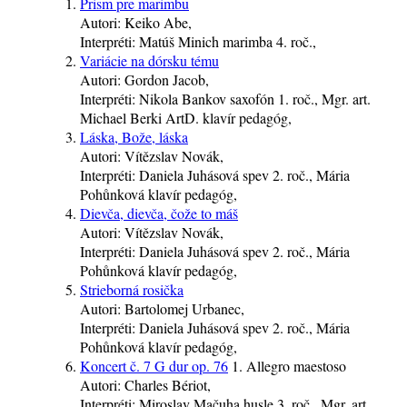
Prism pre marimbu
Autori:
Keiko Abe,
Interpréti:
Matúš Minich
marimba
4. roč.
,
Variácie na dórsku tému
Autori:
Gordon Jacob,
Interpréti:
Nikola Bankov
saxofón
1. roč.
, Mgr. art.
Michael Berki ArtD.
klavír
pedagóg
,
Láska, Bože, láska
Autori:
Vítězslav Novák,
Interpréti:
Daniela Juhásová
spev
2. roč.
, Mária
Pohůnková
klavír
pedagóg
,
Dievča, dievča, čože to máš
Autori:
Vítězslav Novák,
Interpréti:
Daniela Juhásová
spev
2. roč.
, Mária
Pohůnková
klavír
pedagóg
,
Strieborná rosička
Autori:
Bartolomej Urbanec,
Interpréti:
Daniela Juhásová
spev
2. roč.
, Mária
Pohůnková
klavír
pedagóg
,
Koncert č. 7 G dur op. 76
1. Allegro maestoso
Autori:
Charles Bériot,
Interpréti:
Miroslav Mačuha
husle
3. roč.
, Mgr. art.