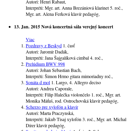
Autori:
Henri Rabaut,
Interpréti:
Mgr. art. Anna Brezániová
klarinet
5. roč.
,
Mgr. art. Alena Ferková
klavír
pedagóg
,
13. Jan. 2015
Nová koncertná sála
verejný koncert
Viac
Pozdravy z Beskyd
1. časť
Autori:
Jaromír Dadák,
Interpréti:
Jana Šajgalíková
cimbal
4. roč.
,
Prelúdium BWV 998
Autori:
Johan Sebastian Bach,
Interpréti:
Šimon Hrmo
gitara
mimoriadny roč.
,
Sonáta d mol
1. Largo, 4. Allegro deciso
Autori:
Andrea Caporale,
Interpréti:
Filip Halečka
violončelo
1. roč.
, Mgr. art.
Monika Máťuš, rod. Ostrochovská
klavír
pedagóg
,
Scherzo pre xylofón a klavír
Autori:
Marta Praczynská,
Interpréti:
Jakub Tisaj
xylofón
3. roč.
, Mgr. art. Michal
Dírer
klavír
pedagóg
,