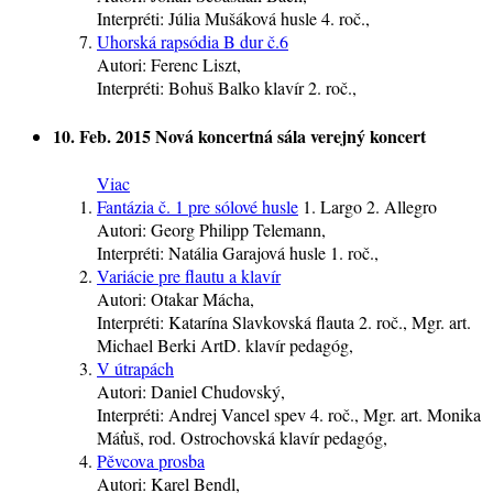
Interpréti:
Júlia Mušáková
husle
4. roč.
,
Uhorská rapsódia B dur č.6
Autori:
Ferenc Liszt,
Interpréti:
Bohuš Balko
klavír
2. roč.
,
10. Feb. 2015
Nová koncertná sála
verejný koncert
Viac
Fantázia č. 1 pre sólové husle
1. Largo 2. Allegro
Autori:
Georg Philipp Telemann,
Interpréti:
Natália Garajová
husle
1. roč.
,
Variácie pre flautu a klavír
Autori:
Otakar Mácha,
Interpréti:
Katarína Slavkovská
flauta
2. roč.
, Mgr. art.
Michael Berki ArtD.
klavír
pedagóg
,
V útrapách
Autori:
Daniel Chudovský,
Interpréti:
Andrej Vancel
spev
4. roč.
, Mgr. art. Monika
Máťuš, rod. Ostrochovská
klavír
pedagóg
,
Pěvcova prosba
Autori:
Karel Bendl,