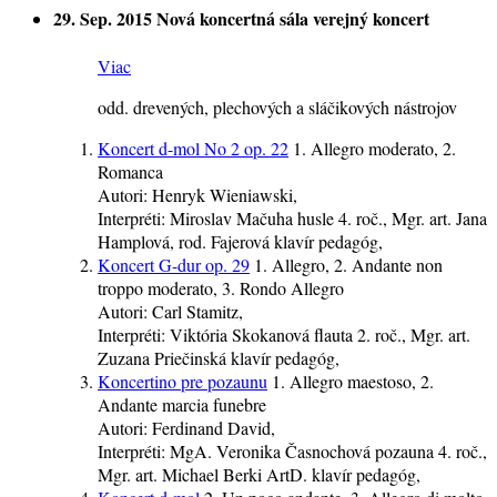
29. Sep. 2015
Nová koncertná sála
verejný koncert
Viac
odd. drevených, plechových a sláčikových nástrojov
Koncert d-mol No 2 op. 22
1. Allegro moderato, 2.
Romanca
Autori:
Henryk Wieniawski,
Interpréti:
Miroslav Mačuha
husle
4. roč.
, Mgr. art. Jana
Hamplová, rod. Fajerová
klavír
pedagóg
,
Koncert G-dur op. 29
1. Allegro, 2. Andante non
troppo moderato, 3. Rondo Allegro
Autori:
Carl Stamitz,
Interpréti:
Viktória Skokanová
flauta
2. roč.
, Mgr. art.
Zuzana Priečinská
klavír
pedagóg
,
Koncertino pre pozaunu
1. Allegro maestoso, 2.
Andante marcia funebre
Autori:
Ferdinand David,
Interpréti:
MgA. Veronika Časnochová
pozauna
4. roč.
,
Mgr. art. Michael Berki ArtD.
klavír
pedagóg
,