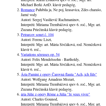
Michael Berki ArtD.
klavír
pedagóg
,
Romance
Paľubila ja, Ne poj, krasavica, Zdes charašo,
Jarné vody
Autori:
Sergej Vasilievič Rachmaninov,
Interpréti:
Miriama Trembáčová
spev
6. roč.
, Mgr. art.
Zuzana Priečinská
klavír
pedagóg
,
Petrarcov sonet č. 104
Autori:
Ferenc Liszt,
Interpréti:
Mgr. art. Mária Sivčáková, rod. Nemčeková
klavír
6. roč.
,
Variations séreuses op. 54
Autori:
Felix Mendelssohn - Bartholdy,
Interpréti:
Mgr. art. Mária Sivčáková, rod. Nemčeková
klavír
6. roč.
,
Ária Pamini z opery Čarovná flauta "Ach, ich füls"
Autori:
Wolfgang Amadeus Mozart,
Interpréti:
Miriama Trembáčová
spev
6. roč.
, Mgr. art.
Zuzana Priečinská
klavír
pedagóg
,
ária Júlie z opery Róme a Júlia "Je veux vivre"
Autori:
Charles Gounod,
Interpréti:
Miriama Trembáčová
spev
6. roč.
, Mgr. art.