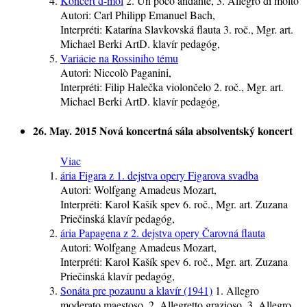
Koncert d-mol
2. Un poco andante, 3. Allegro di molto
Autori:
Carl Philipp Emanuel Bach,
Interpréti:
Katarína Slavkovská
flauta
3. roč.
, Mgr. art.
Michael Berki ArtD.
klavír
pedagóg
,
Variácie na Rossiniho tému
Autori:
Niccolò Paganini,
Interpréti:
Filip Halečka
violončelo
2. roč.
, Mgr. art.
Michael Berki ArtD.
klavír
pedagóg
,
26. May. 2015
Nová koncertná sála
absolventský koncert
Viac
ária Figara z 1. dejstva opery Figarova svadba
Autori:
Wolfgang Amadeus Mozart,
Interpréti:
Karol Kašík
spev
6. roč.
, Mgr. art. Zuzana
Priečinská
klavír
pedagóg
,
ária Papagena z 2. dejstva opery Čarovná flauta
Autori:
Wolfgang Amadeus Mozart,
Interpréti:
Karol Kašík
spev
6. roč.
, Mgr. art. Zuzana
Priečinská
klavír
pedagóg
,
Sonáta pre pozaunu a klavír (1941)
1. Allegro
moderato maestoso, 2. Allegretto grazioso, 3. Allegro