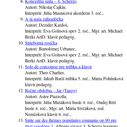
Koncertná suita – 4. Scherzo
Autori:
Nikolaj Čajkin,
Interpréti:
Júlia Masnicová
akordeón
3. roč.
,
A tá naša záhradôčka
Autori:
Dezider Kardoš,
Interpréti:
Eva Golisová
spev
2. roč.
, Mgr. art. Michael
Berki ArtD.
klavír
pedagóg
,
Strieborná rosička
Autori:
Bartolomej Urbanec,
Interpréti:
Eva Golisová
spev
2. roč.
, Mgr. art. Michael
Berki ArtD.
klavír
pedagóg
,
Solo de concourse pre trúbku a klavír
Autori:
Theo Charlier,
Interpréti:
Jakub Bariš
trúbka
5. roč.
, Mária Pohůnková
klavír
pedagóg
,
Ročné obdobia – Jar (Tango)
Autori:
Astor Piazzolla,
Interpréti:
Júlia Mušáková
husle
4. roč.
, Ondej Briš
husle
4. roč.
, Mgr. art. Mária Sivčáková, rod.
Nemčeková
klavír
6. roč.
,
Suite sur des thémes populaires roumains op.90 pre
štyri saxofóny
1. Allegro vivace 3. Scherzo leggiero