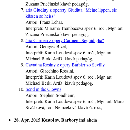
Zuzana Priečinská
klavír
pedagóg
,
ária Giuditty z operety Giuditta "Meine lippen, sie
küssen so heiss"
Autori:
Franz Lehár,
Interpréti:
Miriama Trembáčová
spev
6. roč.
, Mgr. art.
Zuzana Priečinská
klavír
pedagóg
,
ária Carmen z opery Carmen "Seghidiglia"
Autori:
Georges Bizet,
Interpréti:
Karin Loudová
spev
6. roč.
, Mgr. art.
Michael Berki ArtD.
klavír
pedagóg
,
Cavatina Rosiny z opery Barbier zo Sevilly
Autori:
Giacchino Rossini,
Interpréti:
Karin Loudová
spev
6. roč.
, Mgr. art.
Michael Berki ArtD.
klavír
pedagóg
,
Send in the Clowns
Autori:
Stephen Sondheim,
Interpréti:
Karin Loudová
spev
6. roč.
, Mgr. art. Mária
Sivčáková, rod. Nemčeková
klavír
6. roč.
,
28. Apr. 2015
Kostol sv. Barbory
iná akcia