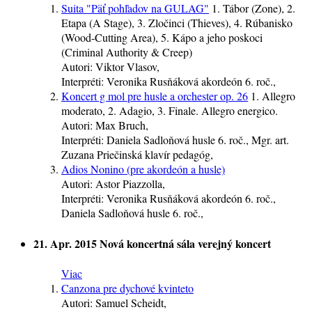
Suita "Päť pohľadov na GULAG"
1. Tábor (Zone), 2.
Etapa (A Stage), 3. Zločinci (Thieves), 4. Rúbanisko
(Wood-Cutting Area), 5. Kápo a jeho poskoci
(Criminal Authority & Creep)
Autori:
Viktor Vlasov,
Interpréti:
Veronika Rusňáková
akordeón
6. roč.
,
Koncert g mol pre husle a orchester op. 26
1. Allegro
moderato, 2. Adagio, 3. Finale. Allegro energico.
Autori:
Max Bruch,
Interpréti:
Daniela Sadloňová
husle
6. roč.
, Mgr. art.
Zuzana Priečinská
klavír
pedagóg
,
Adios Nonino (pre akordeón a husle)
Autori:
Astor Piazzolla,
Interpréti:
Veronika Rusňáková
akordeón
6. roč.
,
Daniela Sadloňová
husle
6. roč.
,
21. Apr. 2015
Nová koncertná sála
verejný koncert
Viac
Canzona pre dychové kvinteto
Autori:
Samuel Scheidt,