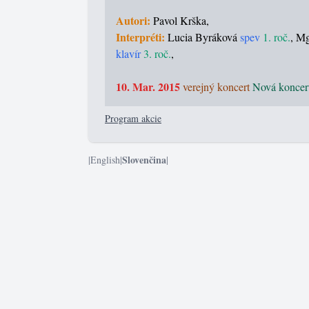
Autori:
Pavol Krška,
Interpréti:
Lucia Byráková
spev
1. roč.
, Mg
klavír
3. roč.
,
10. Mar. 2015
verejný koncert
Nová koncert
Program akcie
Slovenčina
|
English
|
|