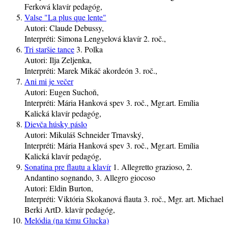
Ferková
klavír
pedagóg
,
Valse "La plus que lente"
Autori:
Claude Debussy,
Interpréti:
Simona Lengyelová
klavír
2. roč.
,
Tri staršie tance
3. Polka
Autori:
Ilja Zeljenka,
Interpréti:
Marek Mikáč
akordeón
3. roč.
,
Ani mi je večer
Autori:
Eugen Suchoň,
Interpréti:
Mária Hanková
spev
3. roč.
, Mgr.art. Emília
Kalická
klavír
pedagóg
,
Dievča húsky páslo
Autori:
Mikuláš Schneider Trnavský,
Interpréti:
Mária Hanková
spev
3. roč.
, Mgr.art. Emília
Kalická
klavír
pedagóg
,
Sonatina pre flautu a klavír
1. Allegretto grazioso, 2.
Andantino sognando, 3. Allegro giocoso
Autori:
Eldin Burton,
Interpréti:
Viktória Skokanová
flauta
3. roč.
, Mgr. art. Michael
Berki ArtD.
klavír
pedagóg
,
Melódia (na tému Glucka)