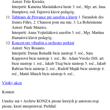
Autori:
Fritz Kreisler,
Interpréti:
Katarína Maslaňáková
husle
3. roč.
, Mgr. art. Jana
Hamplová, rod. Fajerová
klavír
pedagóg
,
Tableaux de Provance pre saxofón a klavír
1. Farandole des
Jeunes Filles, 2. Chanson pour ma mie, 3. La Bohémienne
Autori:
Paule Maurice,
Interpréti:
Anna Vojtaššáková
saxofón
3. roč.
, Mgr. Martina
Hamalová
klavír
pedagóg
,
Koncert pre vibrafón a orchester perkisií
Autori:
Ney Rosauro,
Interpréti:
Dušan Beňadik
bicie nástroje
5. roč.
, Sára
Kapjorová
bicie nástroje
1. roč.
, Bc. Adam Vrecko DiS. art.
bicie nástroje
1. roč.
, Jakub Tisaj
bicie nástroje
5. roč.
, Jakub
Babčan
bicie nástroje
2. roč.
, Rudolf Maják
bicie nástroje
4.
roč.
, Matúš Minich
bicie nástroje
6. roč.
,
Všetky akcie
Kontext
Umelec má v Archíve KONZA piesne ktorých je autorom resp.
piesne, ktoré interpretoval. Prehľad: