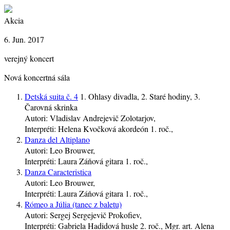
Akcia
6. Jun. 2017
verejný koncert
Nová koncertná sála
Detská suita č. 4
1. Ohlasy divadla, 2. Staré hodiny, 3.
Čarovná skrinka
Autori:
Vladislav Andrejevič Zolotarjov,
Interpréti:
Helena Kvočková
akordeón
1. roč.
,
Danza del Altiplano
Autori:
Leo Brouwer,
Interpréti:
Laura Záňová
gitara
1. roč.
,
Danza Caracteristica
Autori:
Leo Brouwer,
Interpréti:
Laura Záňová
gitara
1. roč.
,
Rómeo a Júlia (tanec z baletu)
Autori:
Sergej Sergejevič Prokofiev,
Interpréti:
Gabriela Hadidová
husle
2. roč.
, Mgr. art. Alena