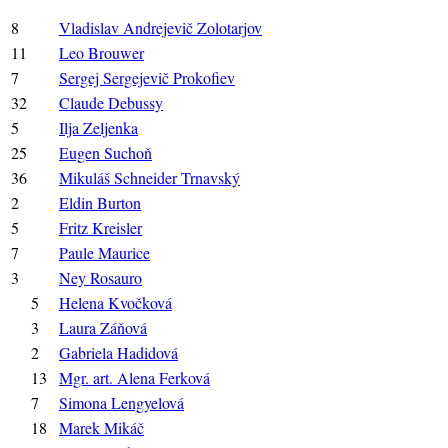
8
Vladislav Andrejevič Zolotarjov
11
Leo Brouwer
7
Sergej Sergejevič Prokofiev
32
Claude Debussy
5
Ilja Zeljenka
25
Eugen Suchoň
36
Mikuláš Schneider Trnavský
2
Eldin Burton
5
Fritz Kreisler
7
Paule Maurice
3
Ney Rosauro
5
Helena Kvočková
3
Laura Záňová
2
Gabriela Hadidová
13
Mgr. art. Alena Ferková
7
Simona Lengyelová
18
Marek Mikáč