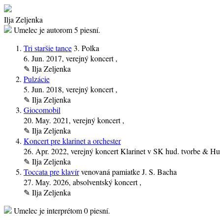
Ilja Zeljenka
Umelec je autorom
5 piesní.
Tri staršie tance
3. Polka
6. Jun. 2017
, verejný koncert ,
✎
Ilja Zeljenka
Pulzácie
5. Jun. 2018
, verejný koncert ,
✎
Ilja Zeljenka
Giocomobil
20. May. 2021
, verejný koncert ,
✎
Ilja Zeljenka
Koncert pre klarinet a orchester
26. Apr. 2022
, verejný koncert Klarinet v SK hud. tvorbe & Hud
✎
Ilja Zeljenka
Toccata pre klavír
venovaná pamiatke J. S. Bacha
27. May. 2026
, absolventský koncert ,
✎
Ilja Zeljenka
Umelec je interprétom
0 piesní.