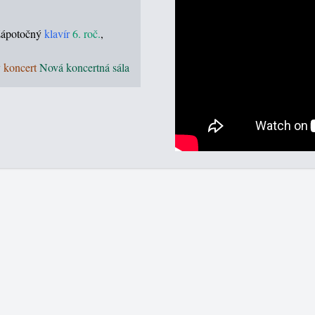
Zápotočný
klavír
6. roč.
,
 koncert
Nová koncertná sála