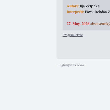
Autori:
Ilja Zeljenka,
Interpréti:
Pavol Bohdan 
27. May. 2026
absolventský
Program akcie
Slovenčina
|
English
|
|