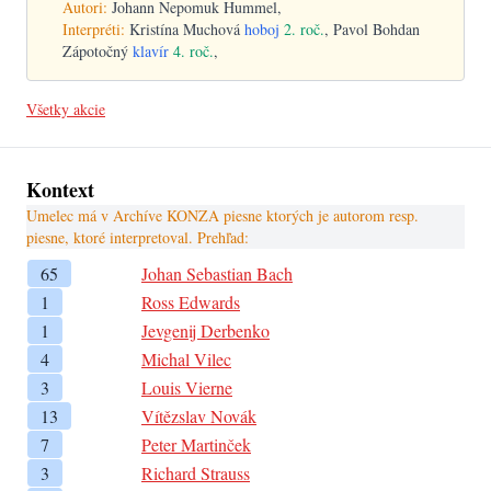
Autori:
Johann Nepomuk Hummel,
Interpréti:
Kristína Muchová
hoboj
2. roč.
, Pavol Bohdan
Zápotočný
klavír
4. roč.
,
Všetky akcie
Kontext
Umelec má v Archíve KONZA piesne ktorých je autorom resp.
piesne, ktoré interpretoval. Prehľad:
65
Johan Sebastian Bach
1
Ross Edwards
1
Jevgenij Derbenko
4
Michal Vilec
3
Louis Vierne
13
Vítězslav Novák
7
Peter Martinček
3
Richard Strauss