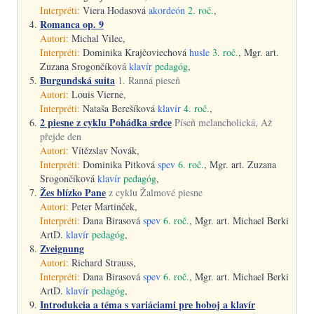
Interpréti:
Viera Hodasová
akordeón
2. roč.
,
Romanca op. 9
Autori:
Michal Vilec,
Interpréti:
Dominika Krajčoviechová
husle
3. roč.
, Mgr. art.
Zuzana Srogončíková
klavír
pedagóg
,
Burgundská suita
1. Ranná pieseň
Autori:
Louis Vierne,
Interpréti:
Nataša Berešíková
klavír
4. roč.
,
2 piesne z cyklu Pohádka srdce
Píseň melancholická, Až
přejde den
Autori:
Vítězslav Novák,
Interpréti:
Dominika Pitková
spev
6. roč.
, Mgr. art. Zuzana
Srogončíková
klavír
pedagóg
,
Žes blízko Pane
z cyklu Žalmové piesne
Autori:
Peter Martinček,
Interpréti:
Dana Birasová
spev
6. roč.
, Mgr. art. Michael Berki
ArtD.
klavír
pedagóg
,
Zveignung
Autori:
Richard Strauss,
Interpréti:
Dana Birasová
spev
6. roč.
, Mgr. art. Michael Berki
ArtD.
klavír
pedagóg
,
Introdukcia a téma s variáciami pre hoboj a klavír