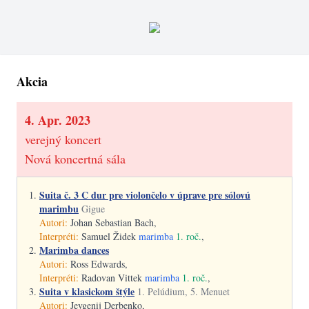
Akcia
4. Apr. 2023
verejný koncert
Nová koncertná sála
Suita č. 3 C dur pre violončelo v úprave pre sólovú
marimbu
Gigue
Autori:
Johan Sebastian Bach,
Interpréti:
Samuel Židek
marimba
1. roč.
,
Marimba dances
Autori:
Ross Edwards,
Interpréti:
Radovan Vittek
marimba
1. roč.
,
Suita v klasickom štýle
1. Pelúdium, 5. Menuet
Autori:
Jevgenij Derbenko,