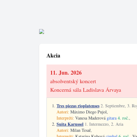
Akcia
11. Jun. 2026
absolventský koncert
Koncerná sála Ladislava Árvaya
Tres piezas rioplatenses
2. Septiembre, 3. Ro
Autori:
Máximo Diego Pujol,
Interpréti:
Vanesa Maderová
gitara
4. roč.
,
Suita Karussel
1. Intermezzo, 2. Aria
Autori:
Milan Tesař,
Interpréti:
Katarína Kubová
cimbal
6. roč.
, V