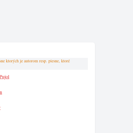
 ktorých je autorom resp. piesne, ktoré
Pujol
n
y