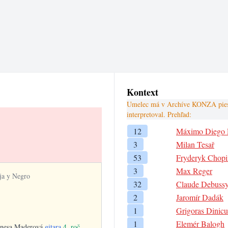
Kontext
Umelec má v Archíve KONZA piesne
interpretoval. Prehľad:
12
Máximo Diego 
3
Milan Tesař
53
Fryderyk Chopi
3
Max Reger
ja y Negro
32
Claude Debuss
2
Jaromír Dadák
1
Grigoras Dinicu
1
Elemér Balogh
anesa Maderová
gitara
4. roč.
,