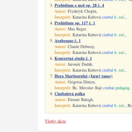
Prelúdium e mol op. 28 č. 4
Autori:
Fryderyk Chopin,
Interpréti:
Katarína Kubová
cimbal
6. roč.
,
Prelúdium op. 117 č. 1
Autori:
Max Reger,
Interpréti:
Katarína Kubová
cimbal
6. roč.
,
Arabesque č. 1
Autori:
Claude Debussy,
Interpréti:
Katarína Kubová
cimbal
6. roč.
,
Koncertná etuda č. 1
Autori:
Jaromír Dadák,
Interpréti:
Katarína Kubová
cimbal
6. roč.
,
Hora Martisorului (Jarný tanec)
Autori:
Grigoras Dinicu,
Interpréti:
Bc. Miroslav Rajt
cimbal
pedagóg
,
Cimbalová polka
Autori:
Elemér Balogh,
Interpréti:
Katarína Kubová
cimbal
6. roč.
, B
Všetky akcie