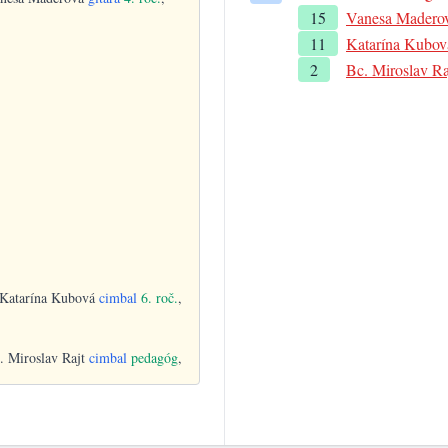
15
Vanesa Madero
11
Katarína Kubov
2
Bc. Miroslav Ra
 Katarína Kubová
cimbal
6. roč.
,
c. Miroslav Rajt
cimbal
pedagóg
,