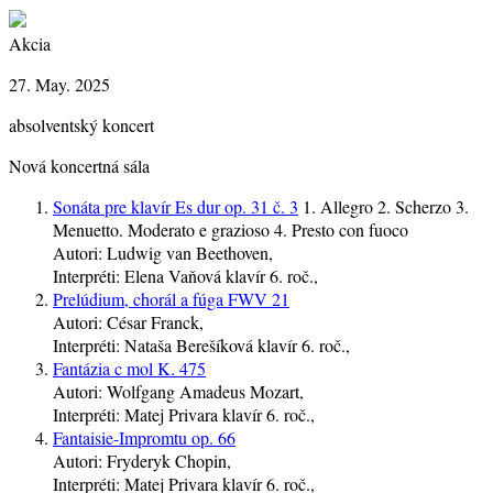
Akcia
27. May. 2025
absolventský koncert
Nová koncertná sála
Sonáta pre klavír Es dur op. 31 č. 3
1. Allegro 2. Scherzo 3.
Menuetto. Moderato e grazioso 4. Presto con fuoco
Autori:
Ludwig van Beethoven,
Interpréti:
Elena Vaňová
klavír
6. roč.
,
Prelúdium, chorál a fúga FWV 21
Autori:
César Franck,
Interpréti:
Nataša Berešíková
klavír
6. roč.
,
Fantázia c mol K. 475
Autori:
Wolfgang Amadeus Mozart,
Interpréti:
Matej Privara
klavír
6. roč.
,
Fantaisie-Impromtu op. 66
Autori:
Fryderyk Chopin,
Interpréti:
Matej Privara
klavír
6. roč.
,