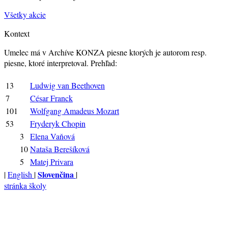
Všetky akcie
Kontext
Umelec má v Archíve KONZA piesne ktorých je autorom resp.
piesne, ktoré interpretoval. Prehľad:
13
Ludwig van Beethoven
7
César Franck
101
Wolfgang Amadeus Mozart
53
Fryderyk Chopin
3
Elena Vaňová
10
Nataša Berešíková
5
Matej Privara
Slovenčina
|
English
|
|
stránka školy