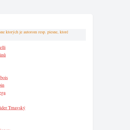
 ktorých je autorom resp. piesne, ktoré
lli
inů
bois
pin
ega
ider Trnavský