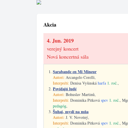
Akcia
4. Jun. 2019
verejný koncert
Nová koncertná sála
Sarabande en Mi Mineur
Autori:
Arcangelo Corelli,
Interpréti:
Denisa Vyšinská
harfa
1. roč.
,
Povídajú ludé
Autori:
Bohuslav Martinů,
Interpréti:
Dominika Pitková
spev
1. roč.
, Mg
pedagóg
,
Šuhaj, mysli na mňa
Autori:
J. V. Novotný,
Interpréti:
Dominika Pitková
spev
1. roč.
, Mg