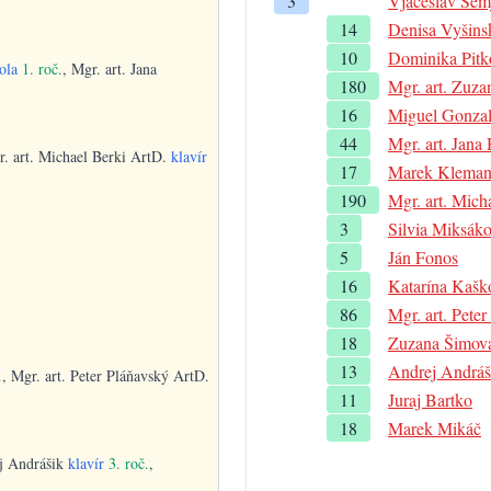
3
Vjačeslav Sem
14
Denisa Vyšins
10
Dominika Pitk
ola
1. roč.
, Mgr. art. Jana
180
Mgr. art. Zuza
16
Miguel Gonzal
44
Mgr. art. Jana
r. art. Michael Berki ArtD.
klavír
17
Marek Klema
190
Mgr. art. Mich
3
Silvia Miksák
5
Ján Fonos
16
Katarína Kašk
86
Mgr. art. Pete
18
Zuzana Šimov
13
Andrej Andráš
.
, Mgr. art. Peter Pláňavský ArtD.
11
Juraj Bartko
18
Marek Mikáč
j Andrášik
klavír
3. roč.
,