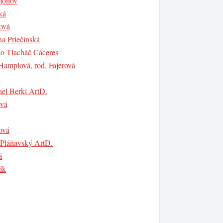
jonov
ká
ová
na Priečinská
o Tlacháč Cáceres
 Hamplová, rod. Fajerová
n
ael Berki ArtD.
ová
ová
r Pláňavský ArtD.
á
ik