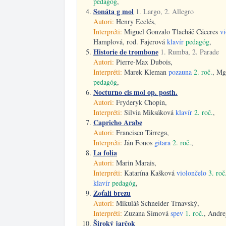
pedagóg
,
Sonáta g mol
1. Largo, 2. Allegro
Autori:
Henry Ecclés,
Interpréti:
Miguel Gonzalo Tlacháč Cáceres
vi
Hamplová, rod. Fajerová
klavír
pedagóg
,
Historie de trombone
1. Rumba, 2. Parade
Autori:
Pierre-Max Dubois,
Interpréti:
Marek Kleman
pozauna
2. roč.
, Mg
pedagóg
,
Nocturno cis mol op. posth.
Autori:
Fryderyk Chopin,
Interpréti:
Silvia Miksáková
klavír
2. roč.
,
Capricho Arabe
Autori:
Francisco Tárrega,
Interpréti:
Ján Fonos
gitara
2. roč.
,
La folia
Autori:
Marin Marais,
Interpréti:
Katarína Kašková
violončelo
3. roč
klavír
pedagóg
,
Zoťali brezu
Autori:
Mikuláš Schneider Trnavský,
Interpréti:
Zuzana Šimová
spev
1. roč.
, Andre
Široký jarčok