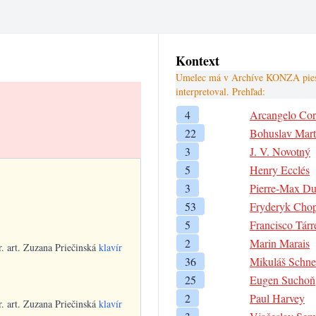
Kontext
Umelec má v Archíve KONZA piesne
interpretoval. Prehľad:
4
Arcangelo Core
22
Bohuslav Mart
3
J. V. Novotný
5
Henry Ecclés
3
Pierre-Max Du
53
Fryderyk Cho
5
Francisco Tárr
2
Marin Marais
r. art. Zuzana Priečinská
klavír
36
Mikuláš Schne
25
Eugen Suchoň
2
Paul Harvey
r. art. Zuzana Priečinská
klavír