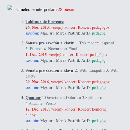
Umelec je interprétom
28 piesní.
Tableaux de Provence
26. Nov. 2013
, verejný koncert Koncert pedagógov,
saxofón:
Mgr. art. Marek Pastírik ArtD.
pedagóg
Sonata pre saxofón a klavír
1. Trés modere, espresif,
3. Fileuse, 4. Nocturne et Final
1. Dec. 2015
, verejný koncert Koncert pedagógov,
saxofón:
Mgr. art. Marek Pastírik ArtD.
pedagóg
Sonáta pre saxofón a klavír
2. With tranquiliti 3. With
gaiety
29. Nov. 2016
, verejný koncert Koncert pedagógov,
saxofón:
Mgr. art. Marek Pastírik ArtD.
pedagóg
Quatuor
1.Ouverture 2.Doloroso 3.Spirituoso
4.Andante –Presto
12. Dec. 2017
, verejný koncert Koncert komornej
hudby,
saxofón:
Mgr. art. Marek Pastírik ArtD.
pedagóg