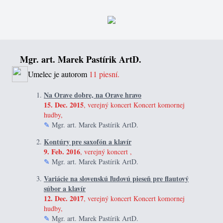
Mgr. art. Marek Pastírik ArtD.
Umelec je autorom
11 piesní.
Na Orave dobre, na Orave hravo
15. Dec. 2015
, verejný koncert Koncert komornej
hudby,
✎
Mgr. art. Marek Pastírik ArtD.
Kontúry pre saxofón a klavír
9. Feb. 2016
, verejný koncert ,
✎
Mgr. art. Marek Pastírik ArtD.
Variácie na slovenskú ľudovú pieseň pre flautový
súbor a klavír
12. Dec. 2017
, verejný koncert Koncert komornej
hudby,
✎
Mgr. art. Marek Pastírik ArtD.