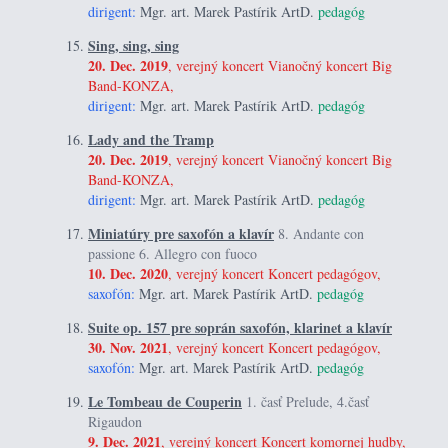
dirigent:
Mgr. art. Marek Pastírik ArtD.
pedagóg
Sing, sing, sing
20. Dec. 2019
, verejný koncert Vianočný koncert Big
Band-KONZA,
dirigent:
Mgr. art. Marek Pastírik ArtD.
pedagóg
Lady and the Tramp
20. Dec. 2019
, verejný koncert Vianočný koncert Big
Band-KONZA,
dirigent:
Mgr. art. Marek Pastírik ArtD.
pedagóg
Miniatúry pre saxofón a klavír
8. Andante con
passione 6. Allegro con fuoco
10. Dec. 2020
, verejný koncert Koncert pedagógov,
saxofón:
Mgr. art. Marek Pastírik ArtD.
pedagóg
Suite op. 157 pre soprán saxofón, klarinet a klavír
30. Nov. 2021
, verejný koncert Koncert pedagógov,
saxofón:
Mgr. art. Marek Pastírik ArtD.
pedagóg
Le Tombeau de Couperin
1. časť Prelude, 4.časť
Rigaudon
9. Dec. 2021
, verejný koncert Koncert komornej hudby,