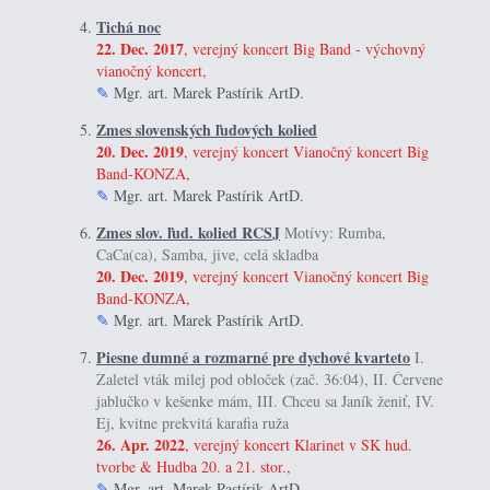
Tichá noc
22. Dec. 2017
, verejný koncert Big Band - výchovný
vianočný koncert,
✎
Mgr. art. Marek Pastírik ArtD.
Zmes slovenských ľudových kolied
20. Dec. 2019
, verejný koncert Vianočný koncert Big
Band-KONZA,
✎
Mgr. art. Marek Pastírik ArtD.
Zmes slov. ľud. kolied RCSJ
Motívy: Rumba,
CaCa(ca), Samba, jive, celá skladba
20. Dec. 2019
, verejný koncert Vianočný koncert Big
Band-KONZA,
✎
Mgr. art. Marek Pastírik ArtD.
Piesne dumné a rozmarné pre dychové kvarteto
I.
Zaletel vták milej pod obloček (zač. 36:04), II. Červene
jablučko v kešenke mám, III. Chceu sa Janík ženiť, IV.
Ej, kvitne prekvitá karafia ruža
26. Apr. 2022
, verejný koncert Klarinet v SK hud.
tvorbe & Hudba 20. a 21. stor.,
✎
Mgr. art. Marek Pastírik ArtD.