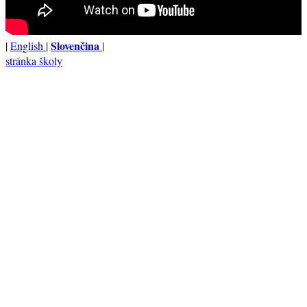
Slovenčina
|
English
|
|
stránka školy