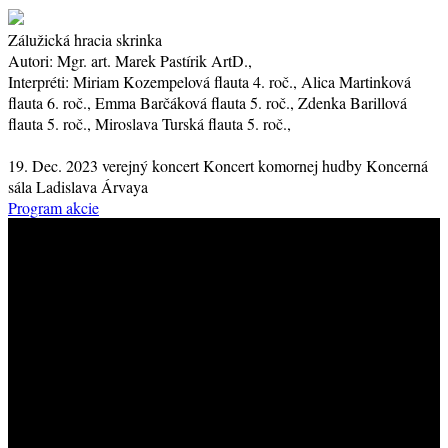
Zálužická hracia skrinka
Autori:
Mgr. art. Marek Pastírik ArtD.,
Interpréti:
Miriam Kozempelová
flauta
4. roč.
, Alica Martinková
flauta
6. roč.
, Emma Barčáková
flauta
5. roč.
, Zdenka Barillová
flauta
5. roč.
, Miroslava Turská
flauta
5. roč.
,
19. Dec. 2023
verejný koncert
Koncert komornej hudby
Koncerná
sála Ladislava Árvaya
Program akcie