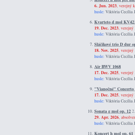
6. Jun. 2023
, verejný k
husle:
Viktória Cecília 
Kvarteto d mol KV42
19. Dec. 2023
, verejný
husle:
Viktória Cecília 
Sláčikové trio D dur o
18. Nov. 2025
, verejný
husle:
Viktória Cecília 
Air BWV 1068
17. Dec. 2025
, verej
husle:
Viktória Cecília 
"Vianočné" Concerto g
17. Dec. 2025
, verej
husle:
Viktória Cecília 
Sonata g mol op. 12
2
29. Apr. 2026
, absolve
husle:
Viktória Cecília 
Koncert h mol op. 61