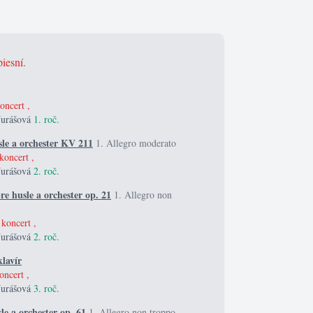
piesní.
oncert ,
Jurášová
1. roč.
le a orchester KV 211
1. Allegro moderato
koncert ,
Jurášová
2. roč.
e husle a orchester op. 21
1. Allegro non
 koncert ,
Jurášová
2. roč.
lavír
oncert ,
Jurášová
3. roč.
le a orchester op. 61
1. Allegro non troppo