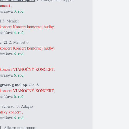
oncert ,
Jurášová
3. roč.
1
3. Menuet
 koncert Koncert komornej hudby,
Jurášová
4. roč.
p. 21
2. Menuetto
 koncert Koncert komornej hudby,
Jurášová
6. roč.
ný koncert VIANOČNÝ KONCERT,
Jurášová
6. roč.
rosso g mol op. 6 č. 8
ný koncert VIANOČNÝ KONCERT,
Jurášová
6. roč.
. Scherzo, 3. Adagio
ntský koncert ,
Jurášová
6. roč.
1. Allegro non troppo