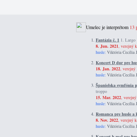
Umelec je interprétom
13 
Fantázia č. 1
1. Largo
8. Jun. 2021
, verejný k
husle:
Viktória Cecília 
Koncert D dur pre hus
18. Jan. 2022
, verejný 
husle:
Viktória Cecília 
Španielska symfónia pr
troppo
15. Mar. 2022
, verejný
husle:
Viktória Cecília 
Romanca pre husle a k
8. Nov. 2022
, verejný k
husle:
Viktória Cecília 
Koncert h mol pre hus