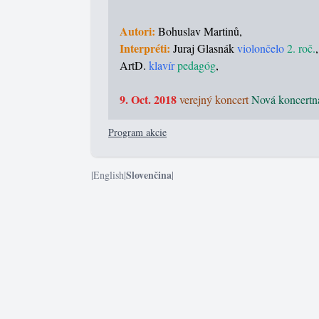
Autori:
Bohuslav Martinů,
Interpréti:
Juraj Glasnák
violončelo
2. roč.
ArtD.
klavír
pedagóg
,
9. Oct. 2018
verejný koncert
Nová koncertná
Program akcie
Slovenčina
|
English
|
|