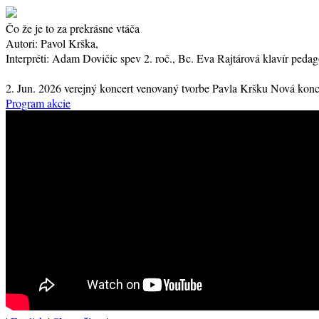
Čo že je to za prekrásne vtáča
Autori:
Pavol Krška,
Interpréti:
Adam Dovičic
spev
2. roč.
, Bc. Eva Rajtárová
klavír
pedag
2. Jun. 2026
verejný koncert
venovaný tvorbe Pavla Kršku
Nová konce
Program akcie