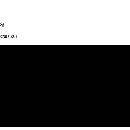
óg
,
rtná sála