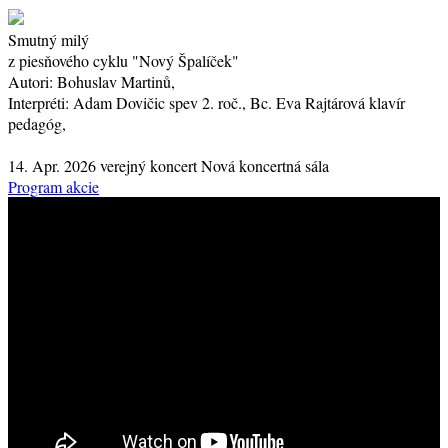
Smutný milý
z piesňového cyklu "Nový Špalíček"
Autori:
Bohuslav Martinů,
Interpréti:
Adam Dovičic
spev
2. roč.
, Bc. Eva Rajtárová
klavír
pedagóg
,
14. Apr. 2026
verejný koncert
Nová koncertná sála
Program akcie