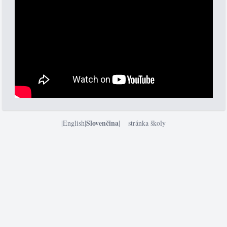
Slovenčina
|
English
|
|
stránka školy