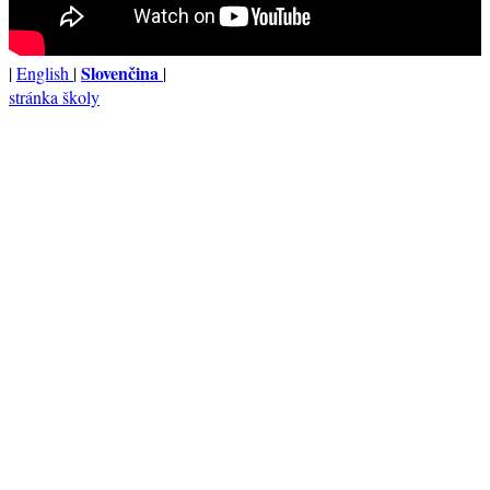
Slovenčina
|
English
|
|
stránka školy