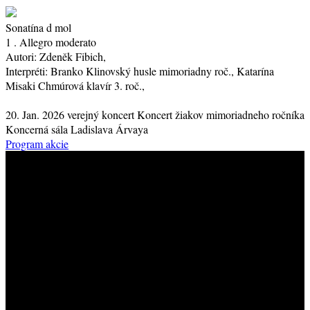
Sonatína d mol
1 . Allegro moderato
Autori:
Zdeněk Fibich,
Interpréti:
Branko Klinovský
husle
mimoriadny roč.
, Katarína
Misaki Chmúrová
klavír
3. roč.
,
20. Jan. 2026
verejný koncert
Koncert žiakov mimoriadneho ročníka
Koncerná sála Ladislava Árvaya
Program akcie