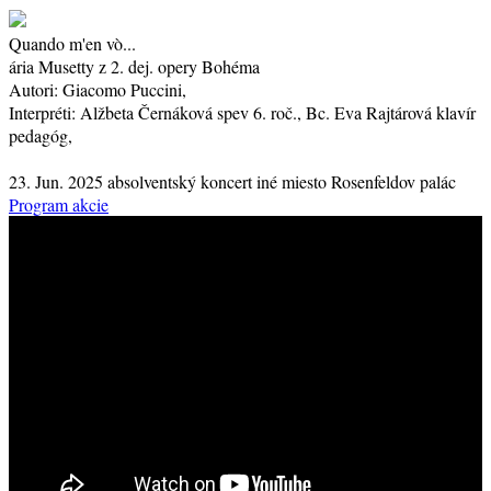
Quando m'en vò...
ária Musetty z 2. dej. opery Bohéma
Autori:
Giacomo Puccini,
Interpréti:
Alžbeta Černáková
spev
6. roč.
, Bc. Eva Rajtárová
klavír
pedagóg
,
23. Jun. 2025
absolventský koncert
iné miesto
Rosenfeldov palác
Program akcie