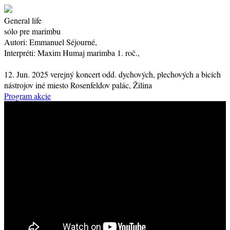
General life
sólo pre marimbu
Autori:
Emmanuel Séjourné,
Interpréti:
Maxim Humaj
marimba
1. roč.
,
12. Jun. 2025
verejný koncert
odd. dychových, plechových a bicích
nástrojov
iné miesto
Rosenfeldov palác, Žilina
Program akcie