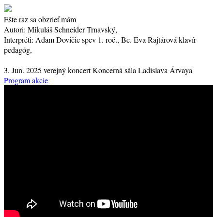
Ešte raz sa obzrieť mám
Autori:
Mikuláš Schneider Trnavský,
Interpréti:
Adam Dovičic
spev
1. roč.
, Bc. Eva Rajtárová
klavír
pedagóg
,
3. Jun. 2025
verejný koncert
Koncerná sála Ladislava Árvaya
Program akcie