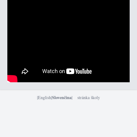
Slovenčina
|
English
|
|
stránka školy