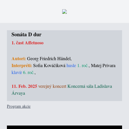
Sonáta D dur
1. čast Affetuoso
Autori:
Georg Friedrich Händel,
Interpréti:
Sofia Kováčiková
husle
1. roč.
, Matej Privara
klavír
6. roč.
,
11. Feb. 2025
verejný koncert
Koncerná sála Ladislava
Árvaya
Program akcie