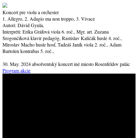
Koncert pre violu a orchester
1. Allegro, 2. Adagio ma non troppo, 3. Vivace
Autori:
Dávid Gyula,
Interpréti:
Erika Gráfová
viola
6. roč.
, Mgr. art. Zuzana
Srogončíková
klavír
pedagóg
, Rastislav Kaličák
husle
4. roč.
,
Miroslav Macho
husle
hosť
, Tadeáš Janík
viola
2. roč.
, Adam
Bartolen
kontrabas
5. roč.
,
30. May. 2024
absolventský koncert
iné miesto
Rosenfeldov palác
Program akcie