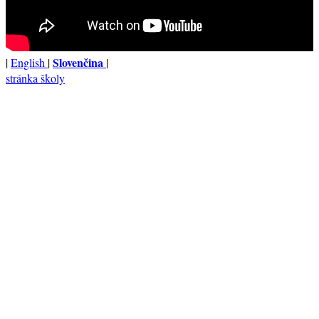
Slovenčina
|
English
|
|
stránka školy