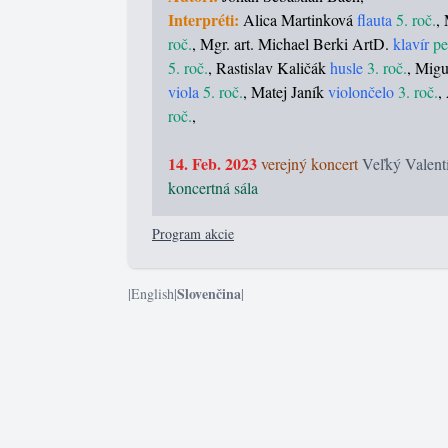
Interpréti:
Alica Martinková
flauta
5. roč.
,
roč.
, Mgr. art. Michael Berki ArtD.
klavír
p
5. roč.
, Rastislav Kaličák
husle
3. roč.
, Mig
viola
5. roč.
, Matej Janík
violončelo
3. roč.
,
roč.
,
14. Feb. 2023
verejný koncert
Veľký Valent
koncertná sála
Program akcie
Slovenčina
|
English
|
|