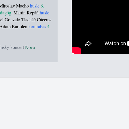
 Miroslav Macho
husle
6.
edagóg
, Martin Repáň
husle
uel Gonzalo Tlacháč Cáceres
 Adam Bartolen
kontrabas
4.
ínsky koncert
Nová