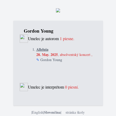
Gordon Young
Umelec je autorom
1 piesne.
Alleluia
28. May. 2025
, absolventský koncert ,
✎
Gordon Young
Umelec je interprétom
0 piesní.
Slovenčina
|
English
|
|
stránka školy