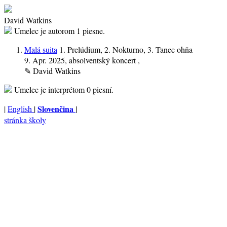
David Watkins
Umelec je autorom
1 piesne.
Malá suita
1. Prelúdium, 2. Nokturno, 3. Tanec ohňa
9. Apr. 2025
, absolventský koncert ,
✎
David Watkins
Umelec je interprétom
0 piesní.
Slovenčina
|
English
|
|
stránka školy