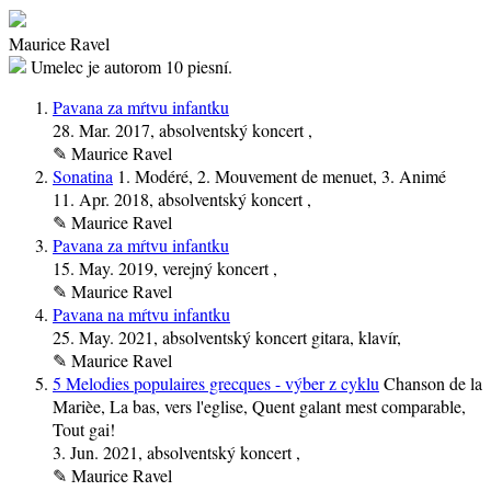
Maurice Ravel
Umelec je autorom
10 piesní.
Pavana za mŕtvu infantku
28. Mar. 2017
, absolventský koncert ,
✎
Maurice Ravel
Sonatina
1. Modéré, 2. Mouvement de menuet, 3. Animé
11. Apr. 2018
, absolventský koncert ,
✎
Maurice Ravel
Pavana za mŕtvu infantku
15. May. 2019
, verejný koncert ,
✎
Maurice Ravel
Pavana na mŕtvu infantku
25. May. 2021
, absolventský koncert gitara, klavír,
✎
Maurice Ravel
5 Melodies populaires grecques - výber z cyklu
Chanson de la
Marièe, La bas, vers l'eglise, Quent galant mest comparable,
Tout gai!
3. Jun. 2021
, absolventský koncert ,
✎
Maurice Ravel