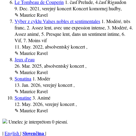
Le Tombeau de Couperin
1. časť Prelude, 4.časť Rigaudon
9. Dec. 2021
, verejný koncert Koncert komornej hudby,
✎
Maurice Ravel
Výber z cyklu Valses nobles et sentimentales
1. Modéré, très
franc, 2. Assez lent, avec une expession intense, 3. Modéré, 4.
Assez animé, 5. Presque lent, dans un sentiment intime, 6.
Vif, 7. Moins vif
11. May. 2022
, absolventský koncert ,
✎
Maurice Ravel
Jeux d'eau
26. Mar. 2025
, absolventský koncert ,
✎
Maurice Ravel
Sonatína
1. Modér
13. Jan. 2026
, verejný koncert ,
✎
Maurice Ravel
Sonatine
3. Animé
12. May. 2026
, verejný koncert ,
✎
Maurice Ravel
Umelec je interprétom
0 piesní.
Slovenčina
|
English
|
|