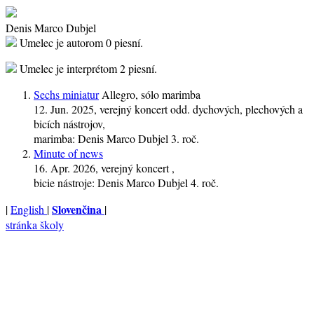
Denis Marco Dubjel
Umelec je autorom
0 piesní.
Umelec je interprétom
2 piesní.
Sechs miniatur
Allegro, sólo marimba
12. Jun. 2025
, verejný koncert odd. dychových, plechových a
bicích nástrojov,
marimba:
Denis Marco Dubjel
3. roč.
Minute of news
16. Apr. 2026
, verejný koncert ,
bicie nástroje:
Denis Marco Dubjel
4. roč.
Slovenčina
|
English
|
|
stránka školy