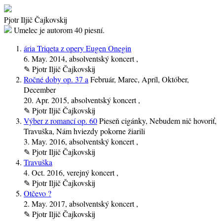
Pjotr Iljič Čajkovskij
Umelec je autorom
40 piesní.
ária Triqeta z opery Eugen Onegin
6. May. 2014
, absolventský koncert ,
✎
Pjotr Iljič Čajkovskij
Ročné doby op. 37 a
Február, Marec, Apríl, Október,
December
20. Apr. 2015
, absolventský koncert ,
✎
Pjotr Iljič Čajkovskij
Výber z romancí op. 60
Pieseň cigánky, Nebudem nič hovoriť,
Travuška, Nám hviezdy pokorne žiarili
3. May. 2016
, absolventský koncert ,
✎
Pjotr Iljič Čajkovskij
Travuška
4. Oct. 2016
, verejný koncert ,
✎
Pjotr Iljič Čajkovskij
Otčevo ?
2. May. 2017
, absolventský koncert ,
✎
Pjotr Iljič Čajkovskij