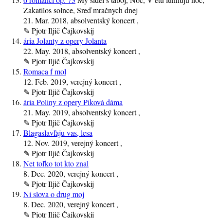
Zakatilos solnce, Sreď mračnych dnej
21. Mar. 2018
, absolventský koncert ,
✎
Pjotr Iljič Čajkovskij
ária Jolanty z opery Jolanta
22. May. 2018
, absolventský koncert ,
✎
Pjotr Iljič Čajkovskij
Romaca f mol
12. Feb. 2019
, verejný koncert ,
✎
Pjotr Iljič Čajkovskij
ária Poliny z opery Piková dáma
21. May. 2019
, absolventský koncert ,
✎
Pjotr Iljič Čajkovskij
Blagaslavľaju vas, lesa
12. Nov. 2019
, verejný koncert ,
✎
Pjotr Iljič Čajkovskij
Net toľko tot kto znal
8. Dec. 2020
, verejný koncert ,
✎
Pjotr Iljič Čajkovskij
Ni slova o drug moj
8. Dec. 2020
, verejný koncert ,
✎
Pjotr Iljič Čajkovskij