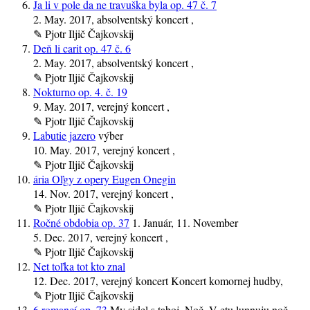
Ja li v pole da ne travuška byla op. 47 č. 7
2. May. 2017
, absolventský koncert ,
✎
Pjotr Iljič Čajkovskij
Deň li carit op. 47 č. 6
2. May. 2017
, absolventský koncert ,
✎
Pjotr Iljič Čajkovskij
Nokturno op. 4. č. 19
9. May. 2017
, verejný koncert ,
✎
Pjotr Iljič Čajkovskij
Labutie jazero
výber
10. May. 2017
, verejný koncert ,
✎
Pjotr Iljič Čajkovskij
ária Oľgy z opery Eugen Onegin
14. Nov. 2017
, verejný koncert ,
✎
Pjotr Iljič Čajkovskij
Ročné obdobia op. 37
1. Január, 11. November
5. Dec. 2017
, verejný koncert ,
✎
Pjotr Iljič Čajkovskij
Net toľka tot kto znal
12. Dec. 2017
, verejný koncert Koncert komornej hudby,
✎
Pjotr Iljič Čajkovskij
6 romancí op. 73
My sidel s taboj, Noč, V etu lunnuju noč,