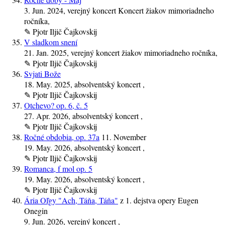
3. Jun. 2024
, verejný koncert Koncert žiakov mimoriadneho
ročníka,
✎
Pjotr Iljič Čajkovskij
V sladkom snení
21. Jan. 2025
, verejný koncert žiakov mimoriadneho ročníka,
✎
Pjotr Iljič Čajkovskij
Svjati Bože
18. May. 2025
, absolventský koncert ,
✎
Pjotr Iljič Čajkovskij
Otchevo? op. 6, č. 5
27. Apr. 2026
, absolventský koncert ,
✎
Pjotr Iljič Čajkovskij
Ročné obdobia, op. 37a
11. November
19. May. 2026
, absolventský koncert ,
✎
Pjotr Iljič Čajkovskij
Romanca, f mol op. 5
19. May. 2026
, absolventský koncert ,
✎
Pjotr Iljič Čajkovskij
Ária Oľgy "Ach, Táňa, Táňa"
z 1. dejstva opery Eugen
Onegin
9. Jun. 2026
, verejný koncert ,