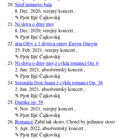
Sreď šumnovo bala
8. Dec. 2020
, verejný koncert ,
✎
Pjotr Iljič Čajkovskij
Ni slova o drug moj
8. Dec. 2020
, verejný koncert ,
✎
Pjotr Iljič Čajkovskij
ária Oľgy z 1 dejstva opery Eugen Onegin
25. Feb. 2021
, verejný koncert ,
✎
Pjotr Iljič Čajkovskij
Ni slova o drug moj z cyklu romancí Op. 6
2. Jun. 2021
, absolventský koncert ,
✎
Pjotr Iljič Čajkovskij
Serenáda Don Juana z cyklu romancí Op. 38
2. Jun. 2021
, absolventský koncert ,
✎
Pjotr Iljič Čajkovskij
Dumka op. 59
9. Nov. 2021
, verejný koncert ,
✎
Pjotr Iljič Čajkovskij
Romance
Zabiť tak skoro, Chotel by jedinnoe slovo
5. Apr. 2022
, absolventský koncert ,
✎
Pjotr Iljič Čajkovskij