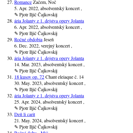
Romance
Začem, Noč
5. Apr. 2022
, absolventský koncert ,
✎
Pjotr Iljič Čajkovskij
ária Jolanty z 1. dejstva opery Jolanta
6. Apr. 2022
, absolventský koncert ,
✎
Pjotr Iljič Čajkovskij
Ročné obdobia
Jeseň
6. Dec. 2022
, verejný koncert ,
✎
Pjotr Iljič Čajkovskij
ária Jolanty z 1. dejstva opery Jolanta
14. Mar. 2023
, absolventský koncert ,
✎
Pjotr Iljič Čajkovskij
18 kusov op. 72
Chant eleiaque č. 14
30. May. 2023
, absolventský koncert ,
✎
Pjotr Iljič Čajkovskij
ária Jolanty z 1. dejstva opery Jolanta
25. Apr. 2024
, absolventský koncert ,
✎
Pjotr Iljič Čajkovskij
Deň li carit
21. May. 2024
, absolventský koncert ,
✎
Pjotr Iljič Čajkovskij
Ročné doby - Máj